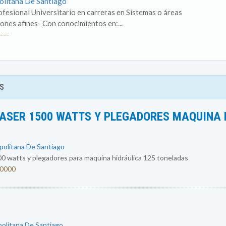
politana De Santiago
fesional Universitario en carreras en Sistemas o áreas
iones afines- Con conocimientos en:...
---
S
ASER 1500 WATTS Y PLEGADORES MAQUINA 
opolitana De Santiago
0 watts y plegadores para maquina hidráulica 125 toneladas
00000
politana De Santiago