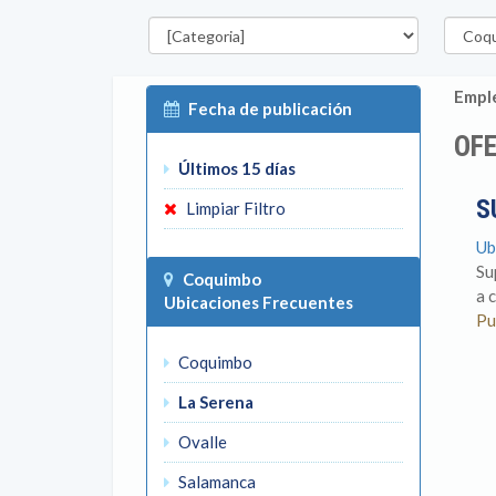
Categorías
Región
Emple
Fecha de publicación
OFE
Últimos 15 días
S
Limpiar Filtro
Ub
Su
Coquimbo
a c
Ubicaciones Frecuentes
Pu
Coquimbo
La Serena
Ovalle
Salamanca