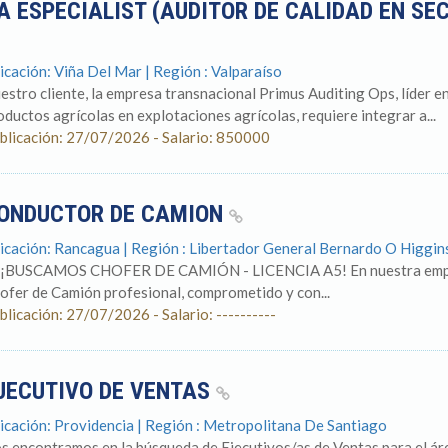
A ESPECIALIST (AUDITOR DE CALIDAD EN SE
icación: Viña Del Mar | Región : Valparaíso
estro cliente, la empresa transnacional Primus Auditing Ops, líder en
oductos agrícolas en explotaciones agrícolas, requiere integrar a...
blicación: 27/07/2026 - Salario: 850000
ONDUCTOR DE CAMION
icación: Rancagua | Región : Libertador General Bernardo O Higgin
 ¡BUSCAMOS CHOFER DE CAMIÓN - LICENCIA A5! En nuestra empre
ofer de Camión profesional, comprometido y con...
blicación: 27/07/2026 - Salario: ----------
JECUTIVO DE VENTAS
icación: Providencia | Región : Metropolitana De Santiago
s encontramos en la búsqueda de Ejecutivos/as de Ventas para el áre