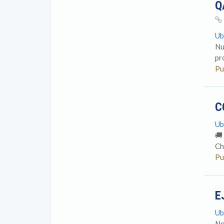
Q
Ub
Nu
pr
Pu
C
Ub
🚚
Ch
Pu
E
Ub
No