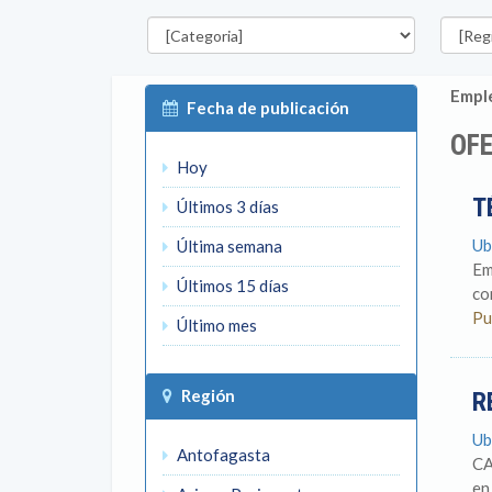
Categorías
Región
Emple
Fecha de publicación
OFE
Hoy
T
Últimos 3 días
Ub
Última semana
Em
Últimos 15 días
co
Pu
Último mes
Región
R
Ub
Antofagasta
CA
en