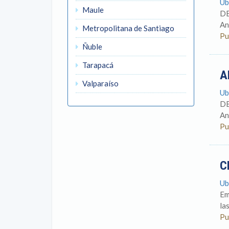
Ub
Maule
DE
An
Metropolitana de Santiago
Pu
Ñuble
Tarapacá
A
Valparaíso
Ub
DE
An
Pu
C
Ub
Em
la
Pu