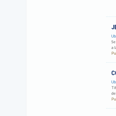
J
Ub
Se
a 
Pu
C
Ub
Tí
de
Pu