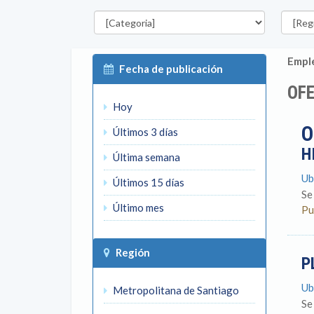
Categorías
Región
Emple
Fecha de publicación
OFE
Hoy
O
Últimos 3 días
H
Última semana
Ub
Últimos 15 días
Se
Último mes
Pu
Región
P
Ub
Metropolitana de Santiago
Se