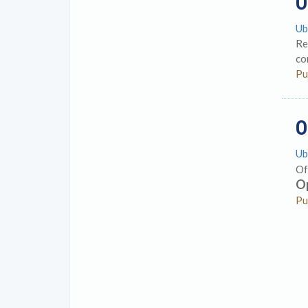
O
Ub
Re
co
Pu
O
Ub
Of
O
Pu