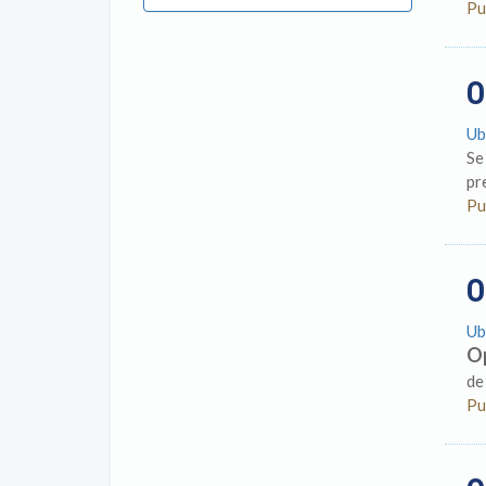
Pu
O
Ub
Se
pr
Pu
O
Ub
O
de
Pu