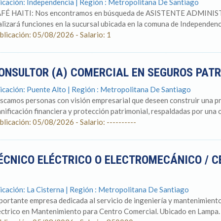
icación: Independencia | Región : Metropolitana De Santiago
FÉ HAITI: Nos encontramos en búsqueda de ASISTENTE ADMINISTRA
alizará funciones en la sucursal ubicada en la comuna de Independencia
blicación: 05/08/2026 - Salario: 1
ONSULTOR (A) COMERCIAL EN SEGUROS PAT
icación: Puente Alto | Región : Metropolitana De Santiago
scamos personas con visión empresarial que deseen construir una prá
anificación financiera y protección patrimonial, respaldadas por una o
blicación: 05/08/2026 - Salario: ----------
ÉCNICO ELÉCTRICO O ELECTROMECÁNICO / C
icación: La Cisterna | Región : Metropolitana De Santiago
portante empresa dedicada al servicio de ingeniería y mantenimient
éctrico en Mantenimiento para Centro Comercial. Ubicado en Lampa. 