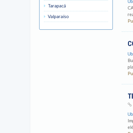
Ub
Tarapacá
CA
re
Valparaíso
Pu
C
Ub
Bu
pl
Pu
T
Ub
Im
el