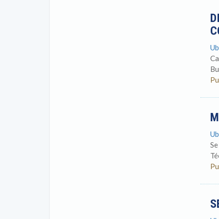
D
C
Ub
Ca
Bu
Pu
M
Ub
Se
Té
Pu
S