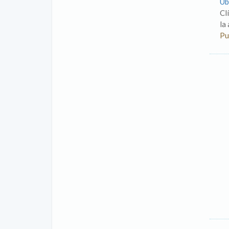
Ub
Cl
la
Pu