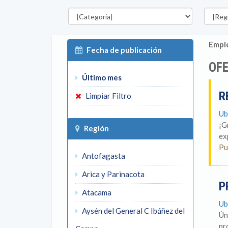
Categorías
Región
Emple
Fecha de publicación
OFE
Último mes
R
Limpiar Filtro
Ub
¡G
Región
ex
Pu
Antofagasta
Arica y Parinacota
P
Atacama
Ub
Aysén del General C Ibáñez del
Ún
pr