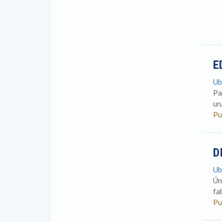
E
Ub
Pa
un
Pu
D
Ub
Ún
fa
Pu