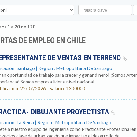
Palabra
U
clave
os 1 a 20 de 120
RTAS DE EMPLEO EN CHILE
EPRESENTANTE DE VENTAS EN TERRENO
icación: Santiago | Región : Metropolitana De Santiago
ran oportunidad de trabajo para crecer y ganar dinero! ¡Somos Arte
periencia! Somos empresa líder a nivel nacional...
blicación: 22/07/2026 - Salario: 1300000
RACTICA- DIBUJANTE PROYECTISTA
icación: La Reina | Región : Metropolitana De Santiago
ete a nuestro equipo de ingeniería como Practicante Profesional en
oyectos clave de urbanización que impactan el desarrollo de...