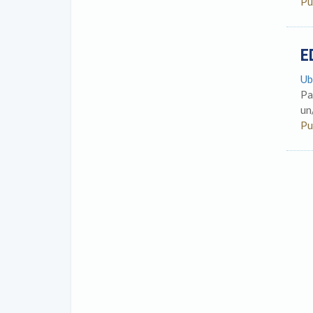
Pu
E
Ub
Pa
un
Pu