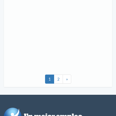
1
2
»