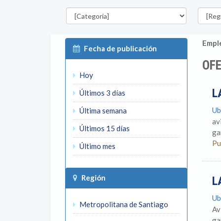
Categorías
Región
Emple
Fecha de publicación
OFE
Hoy
L
Últimos 3 días
Ub
Última semana
av
Últimos 15 días
ga
Pu
Último mes
Región
L
Ub
Metropolitana de Santiago
Av
ga