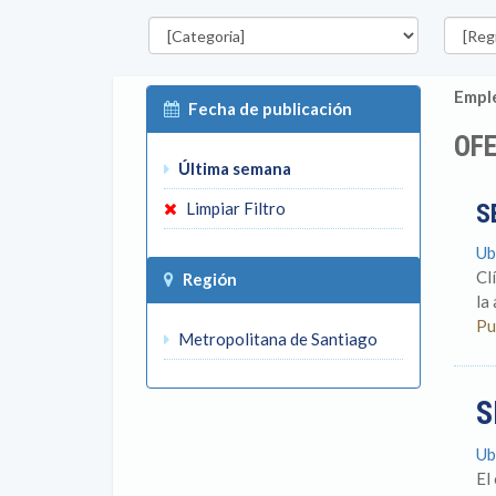
Categorías
Región
Emple
Fecha de publicación
OFE
Última semana
Limpiar Filtro
S
Ub
Cl
Región
la
Pu
Metropolitana de Santiago
S
Ub
El