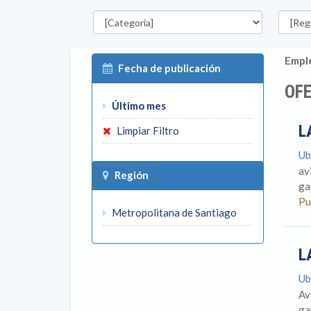
Categorías
Región
Emple
Fecha de publicación
OFE
Último mes
L
Limpiar Filtro
Ub
av
Región
ga
Pu
Metropolitana de Santiago
L
Ub
Av
ga