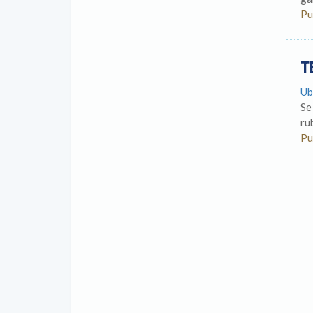
Pu
T
Ub
Se
ru
Pu