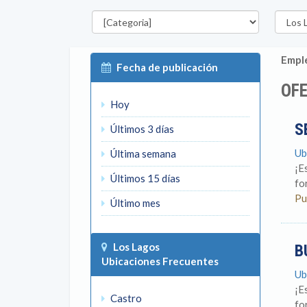
Categorías
Región
Emple
Fecha de publicación
OFE
Hoy
S
Últimos 3 días
Ub
Última semana
¡E
Últimos 15 días
fo
Pu
Último mes
Los Lagos
B
Ubicaciones Frecuentes
Ub
¡E
Castro
fo