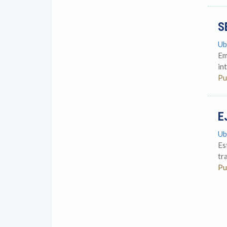
S
Ub
Em
in
Pu
E
Ub
Es
tr
Pu