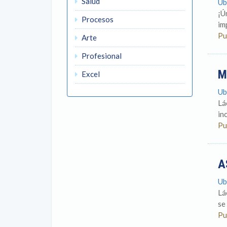
Salud
Ub
¡Ú
Procesos
im
Pu
Arte
Profesional
M
Excel
Ub
Lá
in
Pu
A
Ub
Lá
se
Pu