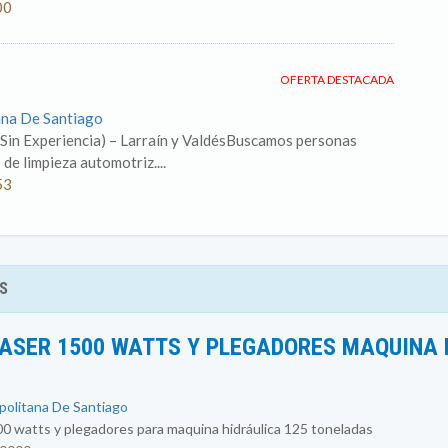
00
OFERTA DESTACADA
ana De Santiago
 Sin Experiencia) – Larraín y ValdésBuscamos personas
de limpieza automotriz....
53
S
ASER 1500 WATTS Y PLEGADORES MAQUINA 
opolitana De Santiago
0 watts y plegadores para maquina hidráulica 125 toneladas