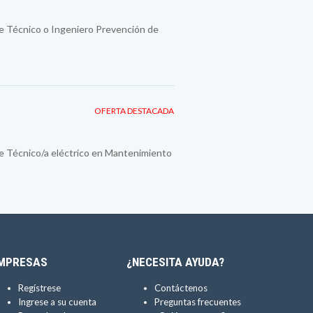
e Técnico o Ingeniero Prevención de
OFERTA DESTACADA
e Técnico/a eléctrico en Mantenimiento
MPRESAS
¿NECESITA AYUDA?
Regístrese
Contáctenos
Ingrese a su cuenta
Preguntas frecuentes