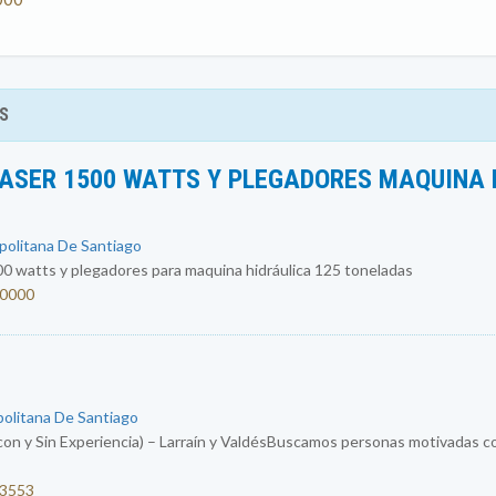
S
ASER 1500 WATTS Y PLEGADORES MAQUINA 
opolitana De Santiago
0 watts y plegadores para maquina hidráulica 125 toneladas
00000
politana De Santiago
con y Sin Experiencia) – Larraín y ValdésBuscamos personas motivadas co
53553