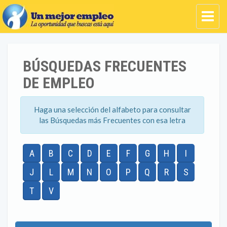
BÚSQUEDAS FRECUENTES
DE EMPLEO
Haga una selección del alfabeto para consultar
las Búsquedas más Frecuentes con esa letra
A
B
C
D
E
F
G
H
I
J
L
M
N
O
P
Q
R
S
T
V