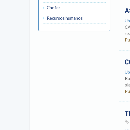
Chofer
A
Recursos humanos
Ub
CA
re
Pu
C
Ub
Bu
pl
Pu
T