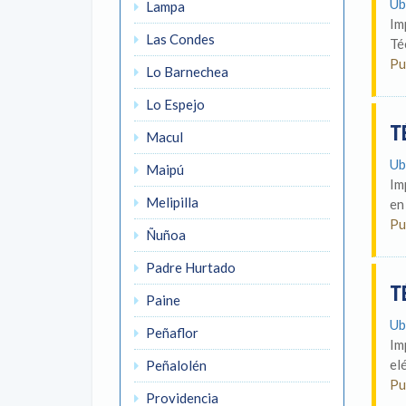
Ub
Lampa
Im
Las Condes
Té
Pu
Lo Barnechea
Lo Espejo
T
Macul
Ub
Maipú
Im
Melipilla
en
Pu
Ñuñoa
Padre Hurtado
T
Paine
Ub
Peñaflor
Im
el
Peñalolén
Pu
Providencia