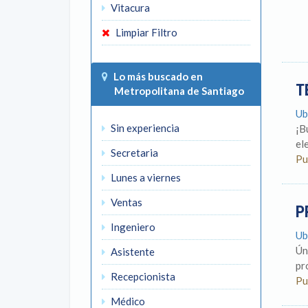
Vitacura
Limpiar Filtro
Lo más buscado en
T
Metropolitana de Santiago
Ub
Sin experiencia
¡B
el
Secretaria
Pu
Lunes a viernes
Ventas
P
Ingeniero
Ub
Ún
Asistente
pr
Recepcionista
Pu
Médico