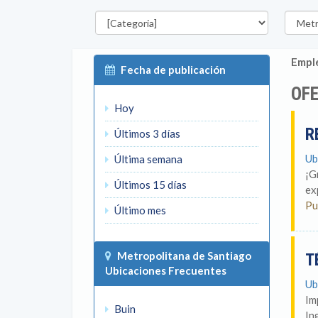
Categorías
Región
Emple
Fecha de publicación
OFE
Hoy
R
Últimos 3 días
Ub
Última semana
¡G
Últimos 15 días
ex
Pu
Último mes
Metropolitana de Santiago
T
Ubicaciones Frecuentes
Ub
Im
Buin
In