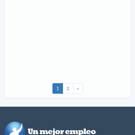
1
2
»