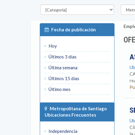
Categorías
Región
Emple
Fecha de publicación
OFE
Hoy
A
Últimos 3 días
Ub
Última semana
CA
Últimos 15 días
re
Pu
Último mes
Metropolitana de Santiago
S
Ubicaciones Frecuentes
Ub
Cl
Independencia
la