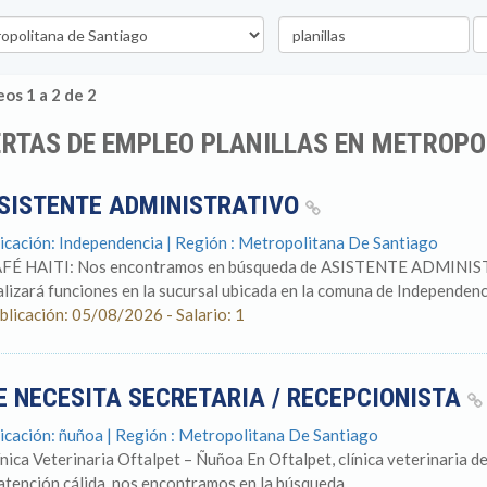
Palabra
U
clave
os 1 a 2 de 2
RTAS DE EMPLEO PLANILLAS EN METROPO
SISTENTE ADMINISTRATIVO
icación: Independencia | Región : Metropolitana De Santiago
FÉ HAITI: Nos encontramos en búsqueda de ASISTENTE ADMINISTRA
alizará funciones en la sucursal ubicada en la comuna de Independencia
blicación: 05/08/2026 - Salario: 1
E NECESITA SECRETARIA / RECEPCIONISTA
icación: ñuñoa | Región : Metropolitana De Santiago
ínica Veterinaria Oftalpet – Ñuñoa En Oftalpet, clínica veterinaria de
 atención cálida, nos encontramos en la búsqueda...