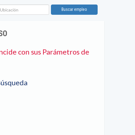
bicación
Buscar empleo
SO
ncide con sus Parámetros de
Búsqueda