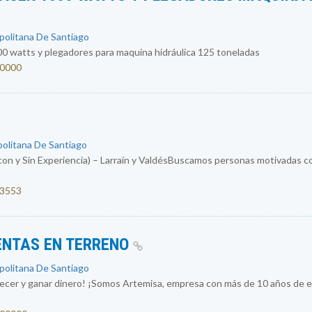
opolitana De Santiago
0 watts y plegadores para maquina hidráulica 125 toneladas
00000
politana De Santiago
con y Sin Experiencia) – Larraín y ValdésBuscamos personas motivadas co
53553
ENTAS EN TERRENO
opolitana De Santiago
recer y ganar dinero! ¡Somos Artemisa, empresa con más de 10 años de ex