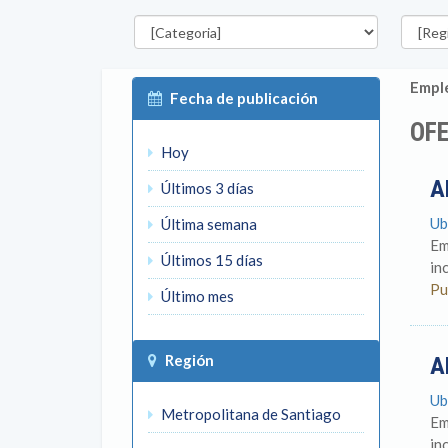
Categorías
Región
Emple
Fecha de publicación
OFE
Hoy
A
Últimos 3 días
Ub
Última semana
Em
Últimos 15 días
in
Pu
Último mes
Región
A
Ub
Metropolitana de Santiago
Em
in