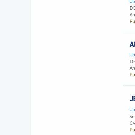
Ub
DE
An
Pu
A
Ub
DE
An
Pu
J
Ub
Se
CV
Pu