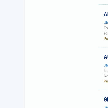
A
Ub
En
so
Pu
A
Ub
Im
No
Pu
G
Ub