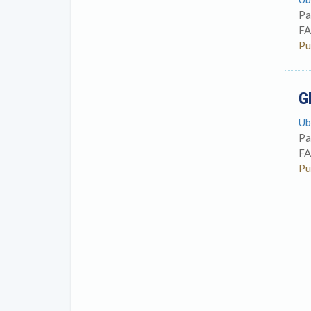
Pa
FA
Pu
G
Ub
Pa
FA
Pu