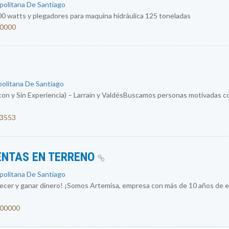
opolitana De Santiago
0 watts y plegadores para maquina hidráulica 125 toneladas
00000
politana De Santiago
con y Sin Experiencia) – Larraín y ValdésBuscamos personas motivadas co
53553
ENTAS EN TERRENO
opolitana De Santiago
recer y ganar dinero! ¡Somos Artemisa, empresa con más de 10 años de ex
1300000